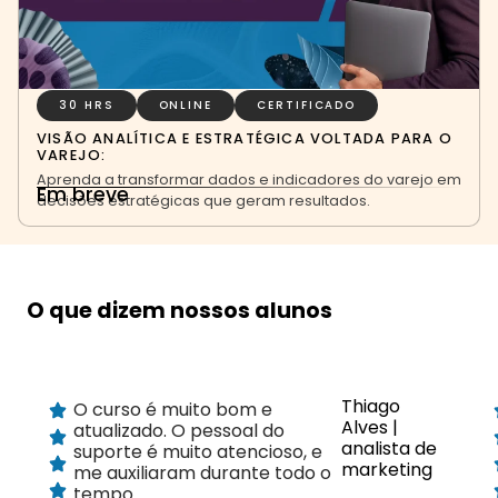
30 HRS
ONLINE
CERTIFICADO
VISÃO ANALÍTICA E ESTRATÉGICA VOLTADA PARA O
VAREJO:
Aprenda a transformar dados e indicadores do varejo em
Em breve
decisões estratégicas que geram resultados.
O que dizem nossos alunos
Thiago
O curso é muito bom e
Alves |
atualizado. O pessoal do
analista de
suporte é muito atencioso, e
marketing
me auxiliaram durante todo o
tempo.