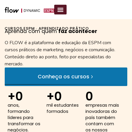
CURSOS ESPM · APRENDIZADO PRÁTICO
Aprenda com quem
faz acontecer
O FLOW é a plataforma de educação da ESPM com
cursos práticos de marketing, negócios e comunicação.
Conteúdo direto ao ponto, feito por especialistas do
mercado.
Conheça os cursos
+
0
+
0
0
anos,
mil estudantes
empresas mais
formando
formados
inovadoras do
líderes para
país também
transformar os
contam com
negócios.
os nossos