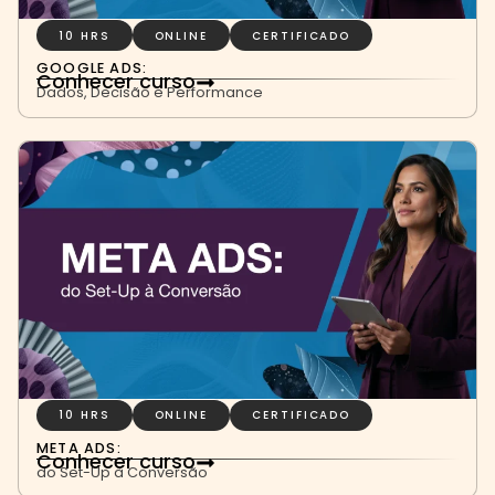
10 HRS
ONLINE
CERTIFICADO
GOOGLE ADS:
Conhecer curso
Dados, Decisão e Performance
10 HRS
ONLINE
CERTIFICADO
META ADS:
Conhecer curso
do Set-Up à Conversão