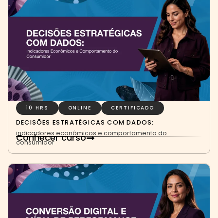
10 HRS
ONLINE
CERTIFICADO
DECISÕES ESTRATÉGICAS COM DADOS:
indicadores econômicos e comportamento do
Conhecer curso
consumidor