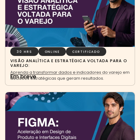
30 HRS
ONLINE
CERTIFICADO
VISÃO ANALÍTICA E ESTRATÉGICA VOLTADA PARA O
VAREJO:
Aprenda a transformar dados e indicadores do varejo em
Em breve
decisões estratégicas que geram resultados.