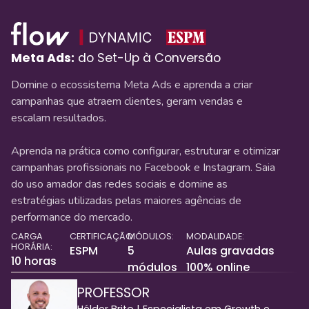
Meta Ads:
do Set-Up à Conversão
Domine o ecossistema Meta Ads e aprenda a criar
campanhas que atraem clientes, geram vendas e
escalam resultados.
Aprenda na prática como configurar, estruturar e otimizar
campanhas profissionais no Facebook e Instagram. Saia
do uso amador das redes sociais e domine as
estratégias utilizadas pelas maiores agências de
performance do mercado.
CARGA
CERTIFICAÇÃO:
MÓDULOS:
MODALIDADE:
HORÁRIA:
ESPM
5
Aulas gravadas
10 horas
módulos
100% online
PROFESSOR
Hélder Brito | Especialista em Growth e