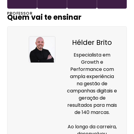
PROFESSOR
Quem vai te ensinar
Hélder Brito
Especialista em
Growth e
Performance com
ampla experiência
na gestão de
campanhas digitais e
geração de
resultados para mais
de 140 marcas.
Ao longo da carreira,
desenvolveu