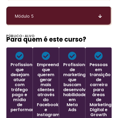
Módulo 5
PÚBLICO-ALVO
Para quem é este curso?
Profissionais
Empreendedores
Profissionais
Pessoas
que
que
de
em
desejam
querem
marketing
transição
atuar
gerar
que
de
com
mais
buscam
carreira
tráfego
clientes
desenvolver
para
pago e
através
habilidades
áreas
mídia
do
em
de
de
Facebook
Meta
Marketing
performance
e
Ads
Digital e
Instagram
Growth