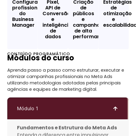
Configuração
Pixel,
Criação
Estratégias
profissional
API de
de
de
do
Conversão
públicos
otimização
Business
e
e
e
Manager
inteligência
campanhas
escalabilida
de
de alta
dados
performance
CONTEÚDO PROGRAMÁTICO
Módulos do curso
Aprenda passo a passo como estruturar, executar e
otimizar campanhas profissionais no Meta Ads
utilizando metodologias adotadas pelas principais
agências e equipes de marketing digital.
Módulo 1
Fundamentos e Estrutura do Meta Ads
Entenda a diferença entre impulsionar