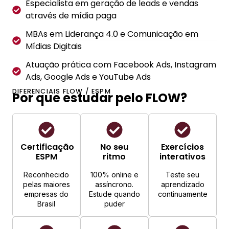
Especialista em geração de leads e vendas
através de mídia paga
MBAs em Liderança 4.0 e Comunicação em
Mídias Digitais
Atuação prática com Facebook Ads, Instagram
Ads, Google Ads e YouTube Ads
DIFERENCIAIS FLOW / ESPM
Por que estudar pelo FLOW?
Certificação
No seu
Exercícios
ESPM
ritmo
interativos
Reconhecido
100% online e
Teste seu
pelas maiores
assíncrono.
aprendizado
empresas do
Estude quando
continuamente
Brasil
puder