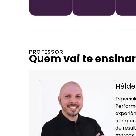
PROFESSOR
Quem vai te ensinar
Hélder
Especial
Perform
experiên
campanha
de resul
marcas.