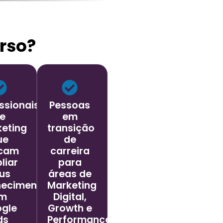
rso?
issionais
Pessoas
e
em
eting
transição
ue
de
cam
carreira
liar
para
us
áreas de
hecimentos
Marketing
m
Digital,
gle
Growth e
ds
Performance