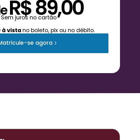
R$ 89,00
de
Sem juros no cartão
 à vista
no boleto, pix ou no débito.
Matricule-se agora