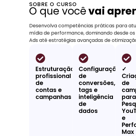
SOBRE O CURSO
O que você
vai apre
Desenvolva competências práticas para at
mídia de performance, dominando desde os
Ads até estratégias avançadas de otimizaçã
Estruturação
Configuração
✓
profissional
de
Cria
de
conversões,
de
contas e
tags e
cam
campanhas
inteligência
par
de
Pesq
dados
You
e
Perf
Max