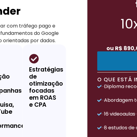
nder
10
uar com tráfego pago e
 fundamentos do Google
o orientadas por dados.
ou R$ 890,
Estratégias
ção
de
O QUE ESTÁ 
otimização
Diploma reco
panhas
focadas
a
em ROAS
Abordagem tá
uisa,
e CPA
Tube
16 videoaulas
ormance
8 estudos de