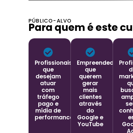
PÚBLICO-ALVO
Para quem é este cu
Profissionais
Empreendedores
Prof
que
que
d
desejam
querem
mark
atuar
gerar
q
com
mais
bus
tráfego
clientes
amp
pago e
através
se
mídia de
do
con
performance
Google e
e
YouTube
Goo
A